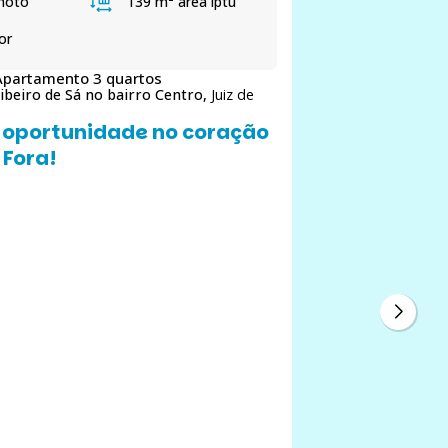
moto
139 m²
área iptu
or
Apartamento 3 quartos
Ribeiro de Sá no bairro Centro,
Juiz de
 oportunidade no coração
 Fora!