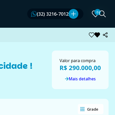
0
0
(32) 3216-7012
(32) 3216-7012
Valor para compra
cidade !
R$ 290.000,00
Mais detalhes
Grade