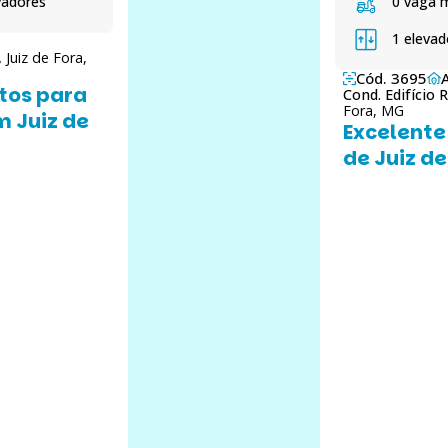
vadores
0 vaga 
1 elevad
,
Juiz de Fora,
Cód. 3695
tos para
Cond. Edifício 
Fora, MG
m Juiz de
Excelente
de Juiz de