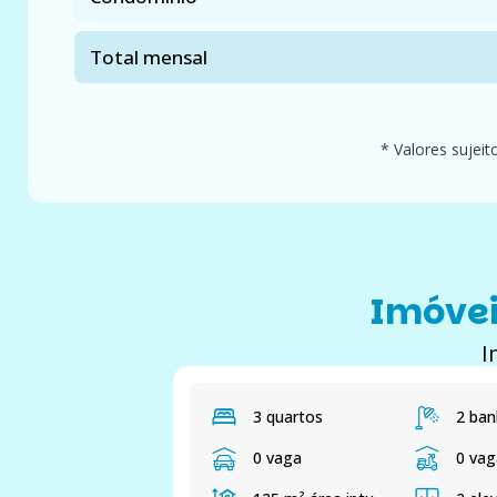
Total mensal
* Valores sujeit
Imóvei
I
3 quartos
2 ban
0 vaga
0 va