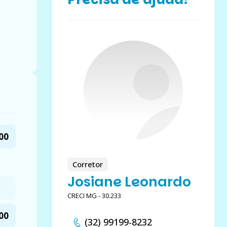
00
Corretor
Josiane Leonardo
CRECI MG - 30.233
00
(32) 99199-8232