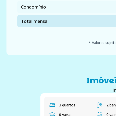
Condomínio
Total mensal
* Valores sujeit
Imóvei
I
3 quartos
2 ban
0 vaga
0 va