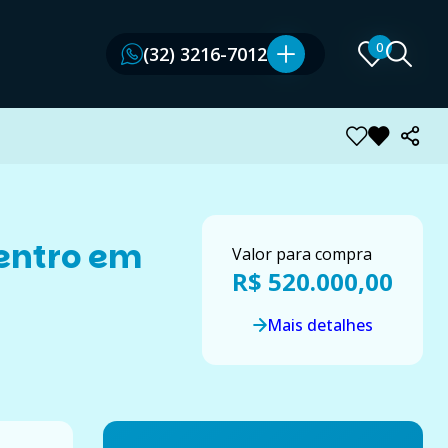
0
0
(32) 3216-7012
(32) 3216-7012
entro em
Valor para compra
R$ 520.000,00
Mais detalhes