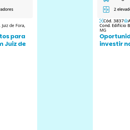
vadores
2 elevad
Cód. 3837
,
Juiz de Fora,
Cond. Edifício
MG
tos para
Oportunid
m Juiz de
investir n