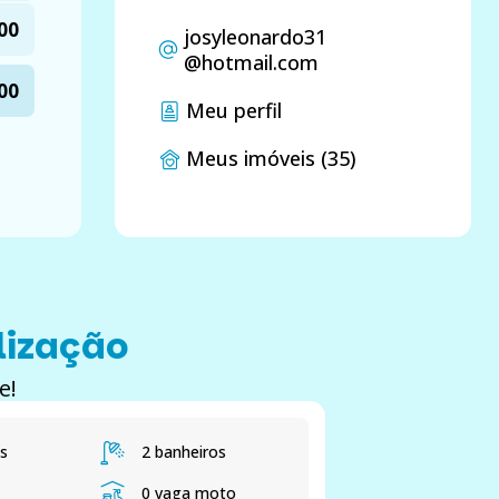
00
josyleonardo31
@hotmail.com
00
Meu perfil
Meus imóveis (35)
lização
e!
s
2 banheiros
0 vaga moto