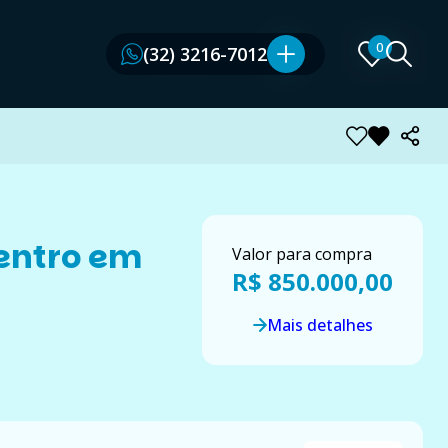
0
0
(32) 3216-7012
(32) 3216-7012
entro em
Valor para compra
R$ 850.000,00
Mais detalhes