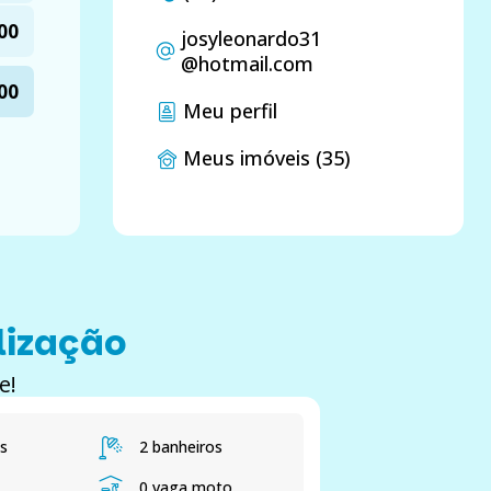
00
josyleonardo31
@hotmail.com
00
Meu perfil
Meus imóveis (35)
lização
e!
s
2 banheiros
0 vaga moto