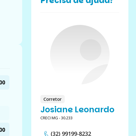
Precisa de ajuda?
00
Corretor
Josiane Leonardo
CRECI MG - 30.233
00
(32) 99199-8232