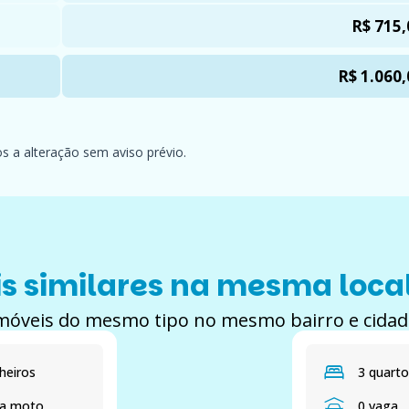
R$ 715,
R$ 1.060,
os a alteração sem aviso prévio.
s similares na mesma loca
móveis do mesmo tipo no mesmo bairro e cidad
heiros
3 quarto
ga moto
0 vaga