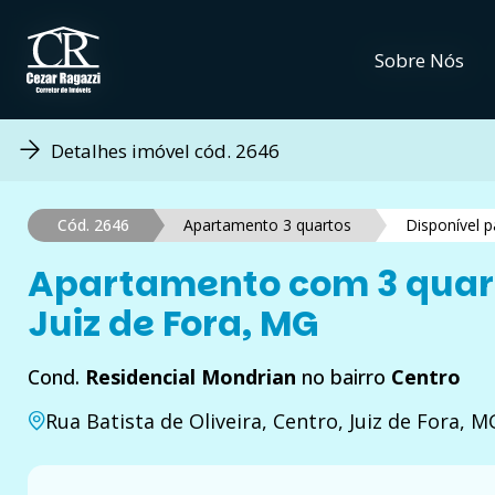
Sobre Nós
Sobre Nós
Detalhes imóvel cód. 2646
Cód. 2646
Apartamento 3 quartos
Disponível 
Apartamento com 3 quart
Juiz de Fora, MG
Cond.
Residencial Mondrian
no bairro
Centro
Rua Batista de Oliveira, Centro, Juiz de Fora, 