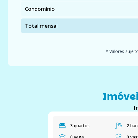
Condomínio
Total mensal
* Valores sujeit
Imóvei
I
3 quartos
2 ban
0 vaga
0 va