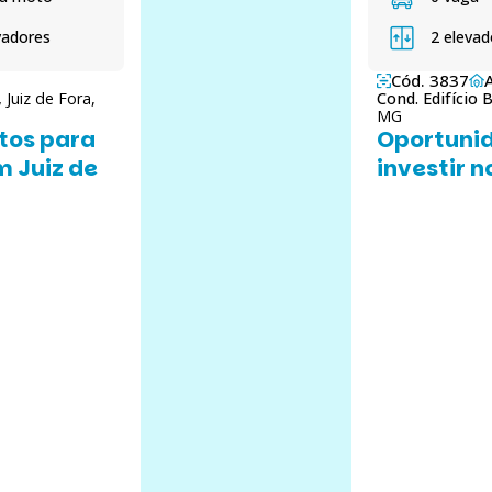
vadores
2 elevad
Cód. 3837
,
Juiz de Fora,
Cond. Edifício
MG
tos para
Oportunid
m Juiz de
investir n