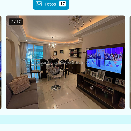
Fotos
17
2 / 17