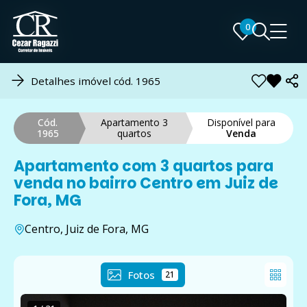
0
0
Detalhes imóvel cód. 1965
Cód.
Apartamento 3
Disponível para
1965
quartos
Venda
Apartamento com 3 quartos para
venda no bairro Centro em Juiz de
Fora, MG
Centro, Juiz de Fora, MG
Fotos
21