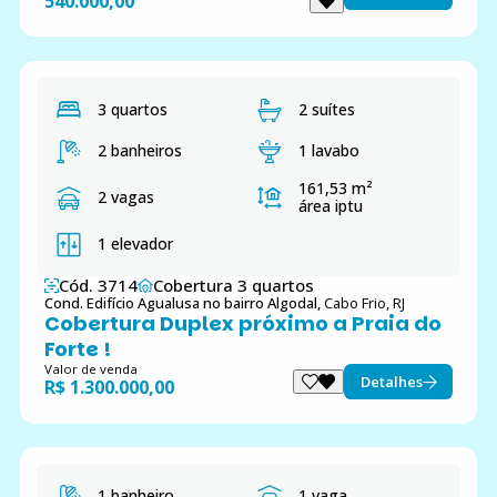
540.000,00
3 quartos
2 suítes
2 banheiros
1 lavabo
161,53 m²
2 vagas
área iptu
1 elevador
Cód. 3714
Cobertura 3 quartos
Cond. Edifício Agualusa no bairro Algodal,
Cabo Frio, RJ
Cobertura Duplex próximo a Praia do
Forte !
Valor de venda
Detalhes
R$ 1.300.000,00
1 banheiro
1 vaga