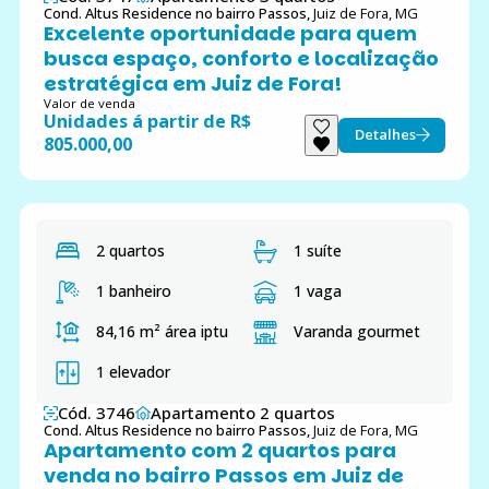
Cond. Altus Residence no bairro Passos,
Juiz de Fora, MG
Excelente oportunidade para quem
busca espaço, conforto e localização
estratégica em Juiz de Fora!
Valor de venda
Unidades á partir de R$
Detalhes
805.000,00
2 quartos
1 suíte
1 banheiro
1 vaga
84,16 m²
área iptu
Varanda gourmet
1 elevador
Cód. 3746
Apartamento 2 quartos
Cond. Altus Residence no bairro Passos,
Juiz de Fora, MG
Apartamento com 2 quartos para
venda no bairro Passos em Juiz de