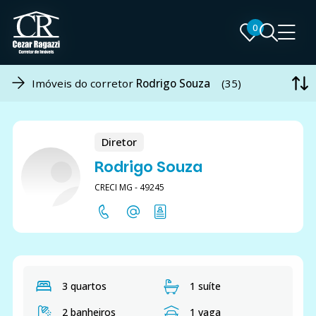
0
0
Imóveis do corretor
Rodrigo Souza
(35)
Diretor
Rodrigo Souza
CRECI MG - 49245
3 quartos
1 suíte
2 banheiros
1 vaga