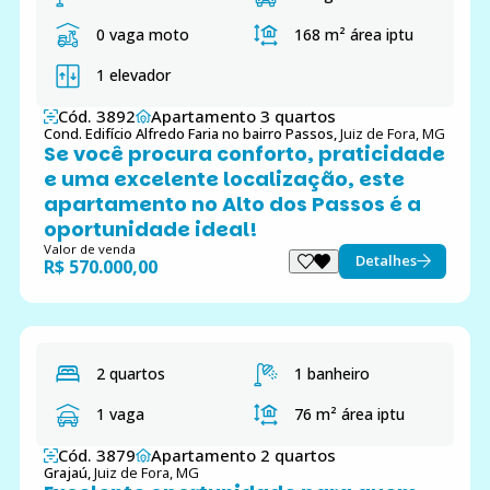
0 vaga moto
168 m²
área iptu
1 elevador
Cód. 3892
Apartamento 3 quartos
Cond. Edifício Alfredo Faria no bairro Passos,
Juiz de Fora, MG
Se você procura conforto, praticidade
e uma excelente localização, este
apartamento no Alto dos Passos é a
oportunidade ideal!
Valor de venda
Detalhes
R$ 570.000,00
2 quartos
1 banheiro
1 vaga
76 m²
área iptu
Cód. 3879
Apartamento 2 quartos
Grajaú,
Juiz de Fora, MG