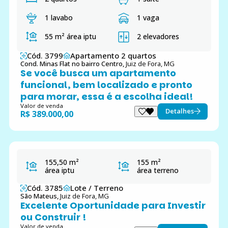
1 lavabo
1 vaga
55 m²
área iptu
2 elevadores
Cód. 3799
Apartamento 2 quartos
Cond. Minas Flat no bairro Centro,
Juiz de Fora, MG
Se você busca um apartamento
funcional, bem localizado e pronto
para morar, essa é a escolha ideal!
Valor de venda
Detalhes
R$ 389.000,00
155,50 m²
155 m²
área iptu
área terreno
Cód. 3785
Lote / Terreno
São Mateus,
Juiz de Fora, MG
Excelente Oportunidade para Investir
ou Construir !
Valor de venda