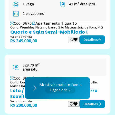
1 vaga
42 m²
área iptu
2 elevadores
Cód. 3675
Apartamento 1 quarto
Cond. Wembley Flats no bairro São Mateus,
Juiz de Fora, MG
Quarto e Sala Semi-Mobiliado !
Valor de venda
Detalhes
R$ 349.000,00
529,70 m²
área iptu
Cód. 3663
Lote / Terreno
Cond. Condomínio Residencial Ecoville no bairro Ecoville,
Mostrar mais imóveis
Matias Barbosa, MG
Lote / Terreno para venda no bairro
Página 2 de 2
Ecoville em Matias Barbosa, MG
Valor de venda
Detalhes
R$ 200.000,00