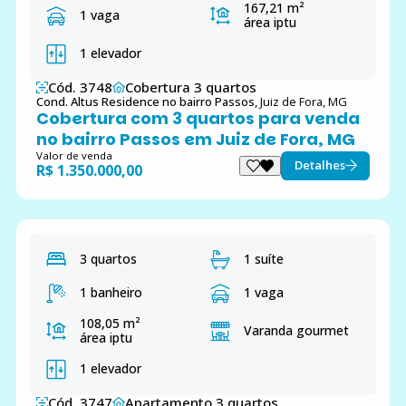
167,21 m²
1 vaga
área iptu
1 elevador
Cód. 3748
Cobertura 3 quartos
Cond. Altus Residence no bairro Passos,
Juiz de Fora, MG
Cobertura com 3 quartos para venda
no bairro Passos em Juiz de Fora, MG
Valor de venda
Detalhes
R$ 1.350.000,00
3 quartos
1 suíte
1 banheiro
1 vaga
108,05 m²
Varanda gourmet
área iptu
1 elevador
Cód. 3747
Apartamento 3 quartos