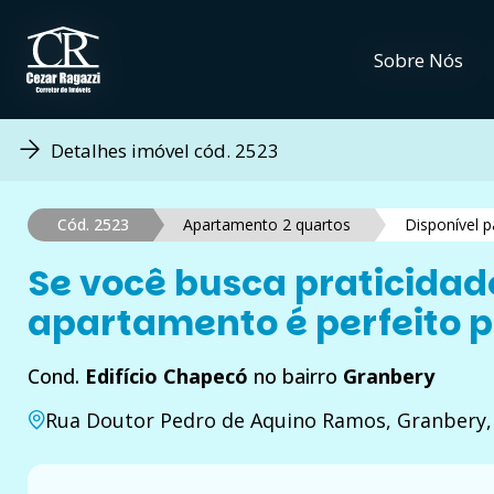
Sobre Nós
Sobre Nós
Detalhes imóvel cód. 2523
Cód. 2523
Apartamento 2 quartos
Disponível 
Se você busca praticidad
apartamento é perfeito p
Cond.
Edifício Chapecó
no bairro
Granbery
Rua Doutor Pedro de Aquino Ramos, Granbery, 