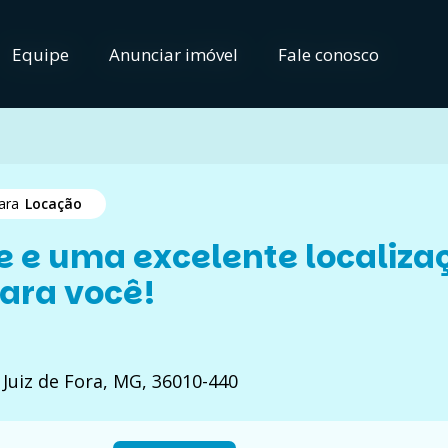
Equipe
Equipe
Anunciar imóvel
Anunciar imóvel
Fale conosco
Fale conosco
para
Locação
e e uma excelente localiza
ara você!
Juiz de Fora, MG, 36010-440