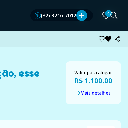
0
0
(32) 3216-7012
(32) 3216-7012
ção, esse
Valor para alugar
R$ 1.100,00
Mais detalhes