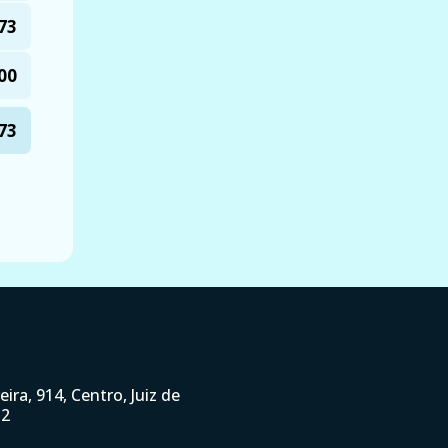
73
00
73
ira, 914, Centro, Juiz de
32