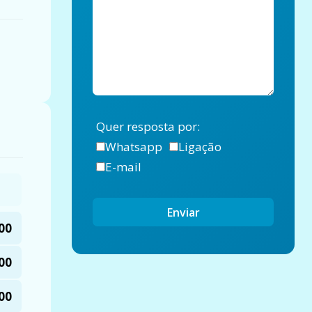
Quer resposta por:
Whatsapp
Ligação
E-mail
Enviar
00
00
00